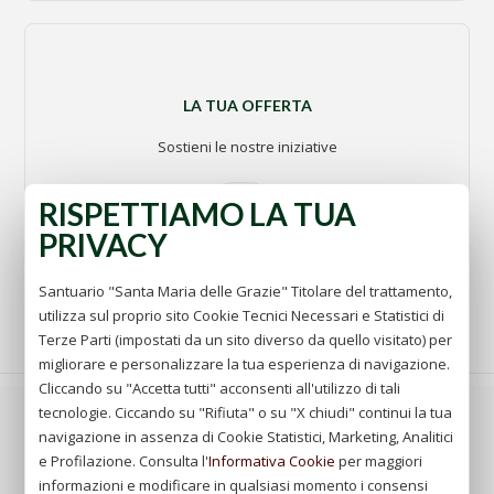
LA TUA OFFERTA
Sostieni le nostre iniziative
vai
RISPETTIAMO LA TUA
PRIVACY
Santuario "Santa Maria delle Grazie" Titolare del trattamento,
utilizza sul proprio sito Cookie Tecnici Necessari e Statistici di
Terze Parti (impostati da un sito diverso da quello visitato) per
migliorare e personalizzare la tua esperienza di navigazione.
Cliccando su "Accetta tutti" acconsenti all'utilizzo di tali
tecnologie. Ciccando su "Rifiuta" o su "X chiudi" continui la tua
La vera umiltà del cuore è quella sentita e vissuta più
navigazione in assenza di Cookie Statistici, Marketing, Analitici
che mostrata. Bisogna umiliarsi sempre davanti a Dio,
e Profilazione. Consulta l'
Informativa Cookie
per maggiori
ma non con quella umiltà falsa che porta allo
informazioni e modificare in qualsiasi momento i consensi