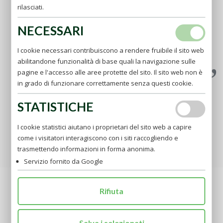
scoraggiamento, generando sconforto e disperazione.
rilasciati.
Dobbiamo avere un basso concetto di noi stessi.
Crederci inferiori a tutti. Non anteporre il proprio utile a
NECESSARI
quello degli altri. Pensiamo che Gesù amava chiamarsi
"Figlio dell'uomo" Nascondendo la sua natura divina.
I cookie necessari contribuiscono a rendere fruibile il sito web
(AP)
abilitandone funzionalità di base quali la navigazione sulle
pagine e l'accesso alle aree protette del sito. Il sito web non è
in grado di funzionare correttamente senza questi cookie.
STATISTICHE
I cookie statistici aiutano i proprietari del sito web a capire
come i visitatori interagiscono con i siti raccogliendo e
trasmettendo informazioni in forma anonima.
RICHIEDI LA TUA PREGHIERA
Servizio fornito da Google
ULTIME NOTIZIE
Rifiuta
Salva i selezionati