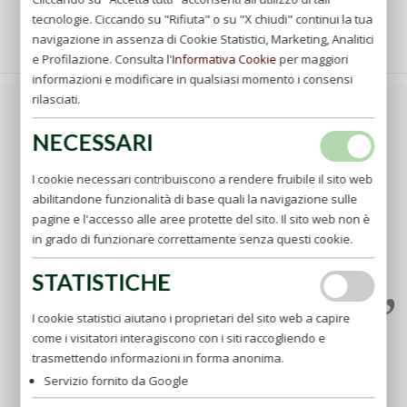
tecnologie. Ciccando su "Rifiuta" o su "X chiudi" continui la tua
navigazione in assenza di Cookie Statistici, Marketing, Analitici
e Profilazione. Consulta l'
Informativa Cookie
per maggiori
informazioni e modificare in qualsiasi momento i consensi
rilasciati.
La vera umiltà del cuore è quella sentita e vissuta più
che mostrata. Bisogna umiliarsi sempre davanti a Dio,
NECESSARI
ma non con quella umiltà falsa che porta allo
scoraggiamento, generando sconforto e disperazione.
I cookie necessari contribuiscono a rendere fruibile il sito web
Dobbiamo avere un basso concetto di noi stessi.
abilitandone funzionalità di base quali la navigazione sulle
Crederci inferiori a tutti. Non anteporre il proprio utile a
pagine e l'accesso alle aree protette del sito. Il sito web non è
quello degli altri. Pensiamo che Gesù amava chiamarsi
in grado di funzionare correttamente senza questi cookie.
"Figlio dell'uomo" Nascondendo la sua natura divina.
(AP)
STATISTICHE
I cookie statistici aiutano i proprietari del sito web a capire
come i visitatori interagiscono con i siti raccogliendo e
trasmettendo informazioni in forma anonima.
Servizio fornito da Google