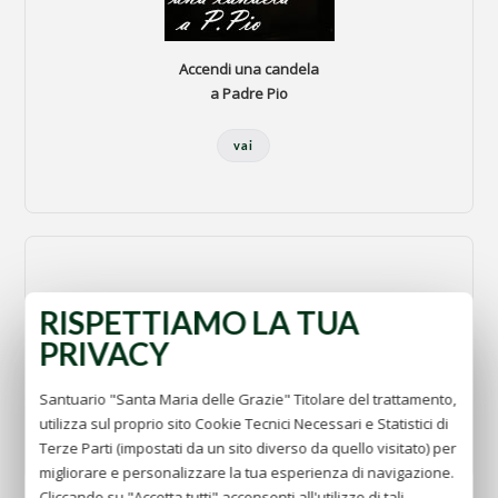
Accendi una candela
a Padre Pio
vai
RISPETTIAMO LA TUA
LA TUA OFFERTA
PRIVACY
Sostieni le nostre iniziative
Santuario "Santa Maria delle Grazie" Titolare del trattamento,
vai
utilizza sul proprio sito Cookie Tecnici Necessari e Statistici di
Terze Parti (impostati da un sito diverso da quello visitato) per
migliorare e personalizzare la tua esperienza di navigazione.
Cliccando su "Accetta tutti" acconsenti all'utilizzo di tali