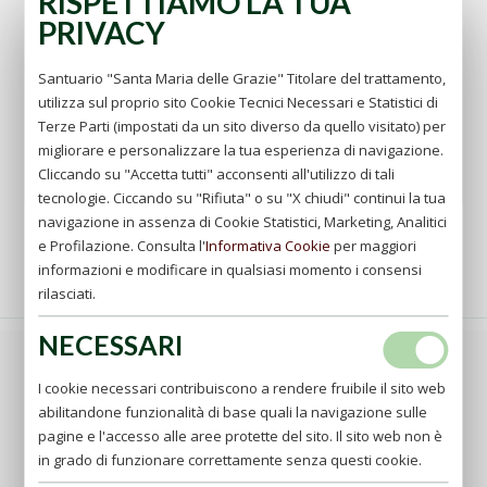
RISPETTIAMO LA TUA
PRIVACY
LA TUA OFFERTA
Santuario "Santa Maria delle Grazie" Titolare del trattamento,
Sostieni le nostre iniziative
utilizza sul proprio sito Cookie Tecnici Necessari e Statistici di
Terze Parti (impostati da un sito diverso da quello visitato) per
vai
migliorare e personalizzare la tua esperienza di navigazione.
Cliccando su "Accetta tutti" acconsenti all'utilizzo di tali
tecnologie. Ciccando su "Rifiuta" o su "X chiudi" continui la tua
navigazione in assenza di Cookie Statistici, Marketing, Analitici
e Profilazione. Consulta l'
Informativa Cookie
per maggiori
informazioni e modificare in qualsiasi momento i consensi
rilasciati.
NECESSARI
Principalmente devi insistere sulla base della giustizia
I cookie necessari contribuiscono a rendere fruibile il sito web
cristiana sul fondamento della bontà, sulla virtù, di cui
abilitandone funzionalità di base quali la navigazione sulle
esplicitamente si porga a modello, voglio dire: l'umiltà.
pagine e l'accesso alle aree protette del sito. Il sito web non è
Umiltà interna ed esterna; più interna però che esterna;
in grado di funzionare correttamente senza questi cookie.
più sentita che dimostrata; più profonda che visibile.
Stìmati qual sei in verità, un nulla, una miseria, una