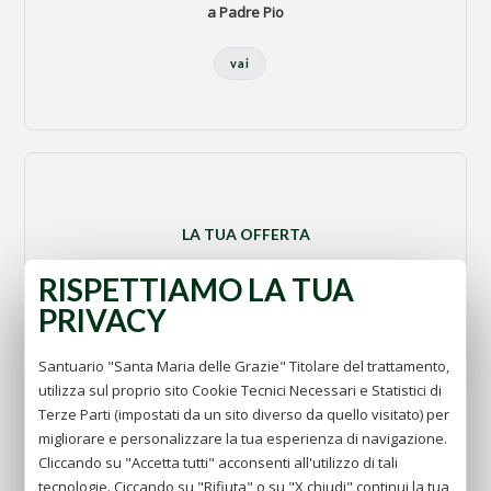
a Padre Pio
vai
LA TUA OFFERTA
Sostieni le nostre iniziative
RISPETTIAMO LA TUA
PRIVACY
vai
Santuario "Santa Maria delle Grazie" Titolare del trattamento,
utilizza sul proprio sito Cookie Tecnici Necessari e Statistici di
Terze Parti (impostati da un sito diverso da quello visitato) per
migliorare e personalizzare la tua esperienza di navigazione.
Cliccando su "Accetta tutti" acconsenti all'utilizzo di tali
tecnologie. Ciccando su "Rifiuta" o su "X chiudi" continui la tua