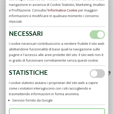
navigazione in assenza di Cookie Statistici, Marketing, Analitici
e Profilazione. Consulta l'
Informativa Cookie
per maggiori
Son certo che desiderate sapere quali sono le migliori
informazioni e modificare in qualsiasi momento i consensi
abiezioni, e io vi dico essere quelle che noi non abbiamo
rilasciati.
elette, oppure essere quelle che ci sono meno grate, o ,
per meglio dire, quelle alle quali non abbiamo grande
NECESSARI
inclinazione; e per parlar chiaro, quella della nostra
vocazione e professione. Chi mi farà la grazie, mie
I cookie necessari contribuiscono a rendere fruibile il sito web
carissime figliole che noi amiamo bene la nostra
abilitandone funzionalità di base quali la navigazione sulle
abiezione ? Nessun altro lo può fare che colui il quale
pagine e l'accesso alle aree protette del sito. Il sito web non è
amò tanto la sua, che per conservarla volle morire. E
in grado di funzionare correttamente senza questi cookie.
questo basti (FdL, 38).
STATISTICHE
I cookie statistici aiutano i proprietari del sito web a capire
come i visitatori interagiscono con i siti raccogliendo e
trasmettendo informazioni in forma anonima.
Servizio fornito da Google