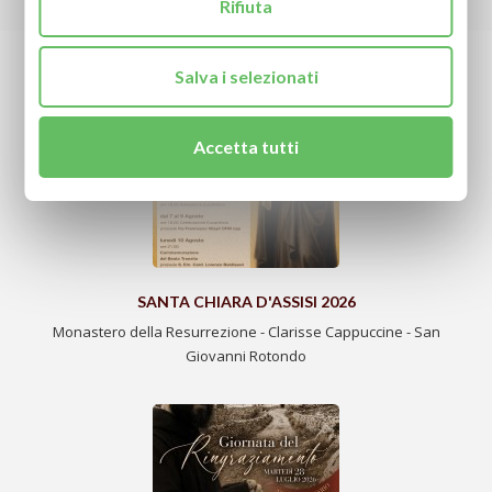
Rifiuta
RICHIEDI LA TUA PREGHIERA
ULTIME NOTIZIE
Salva i selezionati
Accetta tutti
SANTA CHIARA D'ASSISI 2026
Monastero della Resurrezione - Clarisse Cappuccine - San
Giovanni Rotondo