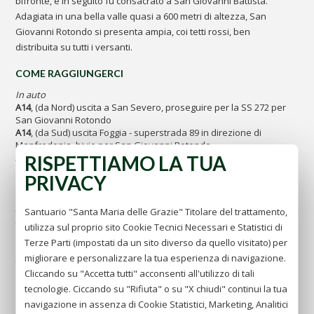
bifronte, e in seguito fu consacrato a San Giovanni Battista.
Adagiata in una bella valle quasi a 600 metri di altezza, San
Giovanni Rotondo si presenta ampia, coi tetti rossi, ben
distribuita su tutti i versanti.
COME RAGGIUNGERCI
In auto
A14
, (da Nord) uscita a San Severo, proseguire per la SS 272 per
San Giovanni Rotondo
A14
, (da Sud) uscita Foggia - superstrada 89 in direzione di
Manfredonia, bivio per San Giovanni Rotondo
RISPETTIAMO LA TUA
A16
, uscita Candela e proseguire per la superstrada 89 in
direzione di Manfredonia, bivio San Giovanni Rotondo
PRIVACY
In aereo
Aeroporti più vicini:
Santuario "Santa Maria delle Grazie" Titolare del trattamento,
Aeroporto di Foggia -
www.aeroportidipuglia.it
utilizza sul proprio sito Cookie Tecnici Necessari e Statistici di
"Aeroporto civile - Gino Lisa"
Terze Parti (impostati da un sito diverso da quello visitato) per
migliorare e personalizzare la tua esperienza di navigazione.
Aeroporti di Roma -
www.adr.it
"Leonardo da Vinci-Fiumicino"
Cliccando su "Accetta tutti" acconsenti all'utilizzo di tali
"G.B. Pastino-Ciampino"
tecnologie. Ciccando su "Rifiuta" o su "X chiudi" continui la tua
navigazione in assenza di Cookie Statistici, Marketing, Analitici
Aeroporto di Napoli -
www.gesac.it