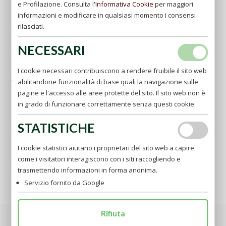
e Profilazione. Consulta l'
Informativa Cookie
per maggiori
"Aereoporto Internazionale di Capodichino"
informazioni e modificare in qualsiasi momento i consensi
Aeroporto di Pescara -
www.abruzzo-airport.it
rilasciati.
"Aereoporto Internazionale d'Abruzzo"
NECESSARI
Aeroporto di Bari -
www.aeroportidipuglia.it
"Aereoporto Internazionale Karol Wojtyla"
I cookie necessari contribuiscono a rendere fruibile il sito web
Aeroporti di Milano -
http://www.sea-aeroportimilano.it
abilitandone funzionalità di base quali la navigazione sulle
"Aereoporto Internazionale Malpensa"
pagine e l'accesso alle aree protette del sito. Il sito web non è
"Aereoporto Internazionale Linate"
in grado di funzionare correttamente senza questi cookie.
In treno
La stazione ferroviaria più vicina è quella di Foggia.
STATISTICHE
per gli orari consultare il sito
www.ferroviedellostato.it
I cookie statistici aiutano i proprietari del sito web a capire
In autobus
come i visitatori interagiscono con i siti raccogliendo e
con i mezzi delle Autolinee Sita
(0881/773117)
per gli orari consultare il sito
www.sitabus.it
trasmettendo informazioni in forma anonima.
Servizio fornito da Google
Rifiuta
Son certo che desiderate sapere quali sono le migliori