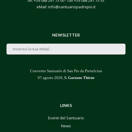
tel.
+39 088 241 75 00
- fax +39 088 241 75 55
eMail:
info@santuariopadrepio.it
NEWSLETTER
Convento Santuario di San Pio da Pietrelcina
07 agosto 2026,
S. Gaetano Thiene
LINKS
Eventi del Santuario
News