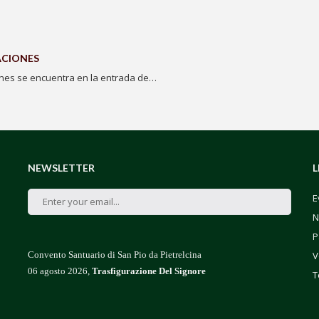
ACIONES
ones se encuentra en la entrada de…
NEWSLETTER
L
E
N
P
Convento Santuario di San Pio da Pietrelcina
V
06 agosto 2026,
Trasfigurazione Del Signore
T