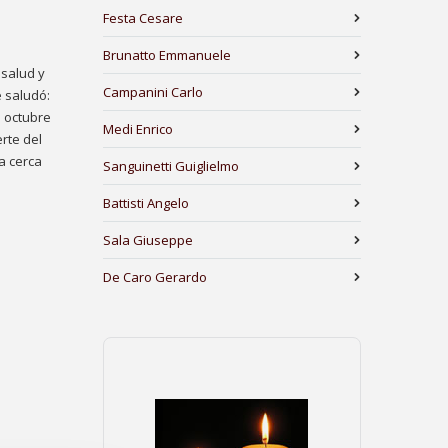
Festa Cesare
Brunatto Emmanuele
 salud y
Campanini Carlo
e saludó:
e octubre
Medi Enrico
rte del
a cerca
Sanguinetti Guiglielmo
Battisti Angelo
Sala Giuseppe
De Caro Gerardo