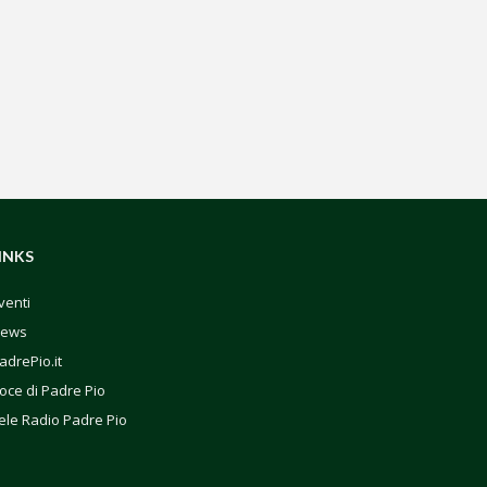
INKS
venti
ews
adrePio.it
oce di Padre Pio
ele Radio Padre Pio