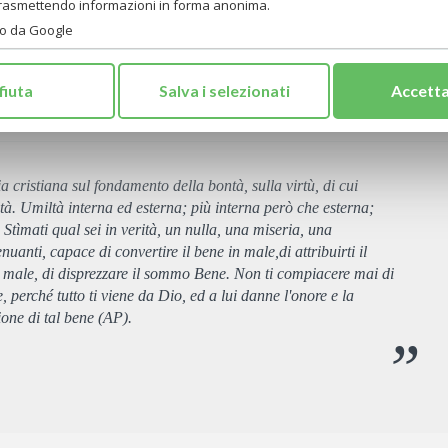
trasmettendo informazioni in forma anonima.
to da Google
fiuta
Salva i selezionati
Accetta
ia cristiana sul fondamento della bontà, sulla virtù, di cui
ltà. Umiltà interna ed esterna; più interna però che esterna;
 Stìmati qual sei in verità, un nulla, una miseria, una
nuanti, capace di convertire il bene in male,di attribuirti il
so male, di disprezzare il sommo Bene. Non ti compiacere mai di
 perché tutto ti viene da Dio, ed a lui danne l'onore e la
ione di tal bene (AP).