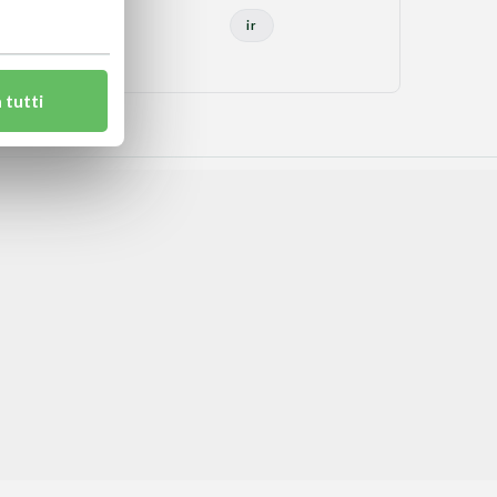
ir
 tutti