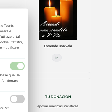
ie Tecnici
iorare e
tilizzo di tali
okie Statistici,
Enciende una vela
e modificare in
ir
 base quali la
di funzionare
TU DONACION
Apoyar nuestras iniciativas
 i siti