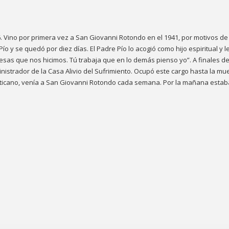
06. Vino por primera vez a San Giovanni Rotondo en el 1941, por motivos de
ío y se quedó por diez días. El Padre Pío lo acogió como hijo espiritual y l
mesas que nos hicimos. Tú trabaja que en lo demás pienso yo”. A finales d
inistrador de la Casa Alivio del Sufrimiento. Ocupó este cargo hasta la mue
 Vaticano, venía a San Giovanni Rotondo cada semana. Por la mañana estab