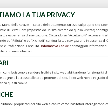
TIAMO LA TUA PRIVACY
 Maria delle Grazie" Titolare del trattamento, utilizza sul proprio sito Cook
stici di Terze Parti (impostati da un sito diverso da quello visitato) per migl
 tua esperienza di navigazione. Cliccando su "Accetta tutti" acconsenti all'u
ndo su "Rifiuta" o su "X chiudi" continui la tua navigazione in assenza di Co
ici e Profilazione. Consulta l'
Informativa Cookie
per maggiori informazioni 
o i consensi rilasciati.
ARI
ri contribuiscono a rendere fruibile il sito web abilitandone funzionalità di
e pagine e l'accesso alle aree protette del sito. Il sito web non è in grado 
enza questi cookie.
ICHE
ci aiutano i proprietari del sito web a capire come i visitatori interagiscono con